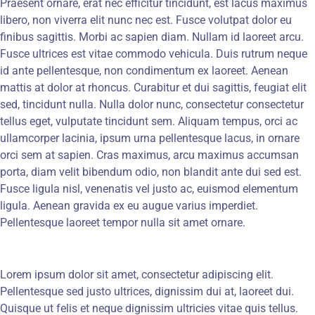
Praesent ornare, erat nec efficitur tincidunt, est lacus maximus
libero, non viverra elit nunc nec est. Fusce volutpat dolor eu
finibus sagittis. Morbi ac sapien diam. Nullam id laoreet arcu.
PEDIDO DE INFORMAÇÃO
Fusce ultrices est vitae commodo vehicula. Duis rutrum neque
id ante pellentesque, non condimentum ex laoreet. Aenean
mattis at dolor at rhoncus. Curabitur et dui sagittis, feugiat elit
sed, tincidunt nulla. Nulla dolor nunc, consectetur consectetur
tellus eget, vulputate tincidunt sem. Aliquam tempus, orci ac
ullamcorper lacinia, ipsum urna pellentesque lacus, in ornare
orci sem at sapien. Cras maximus, arcu maximus accumsan
porta, diam velit bibendum odio, non blandit ante dui sed est.
Fusce ligula nisl, venenatis vel justo ac, euismod elementum
ligula. Aenean gravida ex eu augue varius imperdiet.
Pellentesque laoreet tempor nulla sit amet ornare.
Lorem ipsum dolor sit amet, consectetur adipiscing elit.
Pellentesque sed justo ultrices, dignissim dui at, laoreet dui.
Quisque ut felis et neque dignissim ultricies vitae quis tellus.