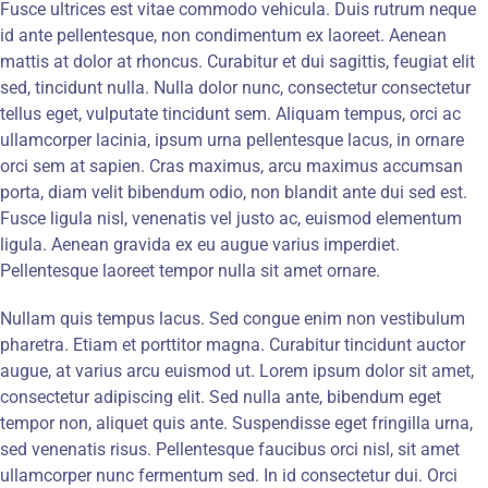
Fusce ultrices est vitae commodo vehicula. Duis rutrum neque
id ante pellentesque, non condimentum ex laoreet. Aenean
mattis at dolor at rhoncus. Curabitur et dui sagittis, feugiat elit
sed, tincidunt nulla. Nulla dolor nunc, consectetur consectetur
tellus eget, vulputate tincidunt sem. Aliquam tempus, orci ac
ullamcorper lacinia, ipsum urna pellentesque lacus, in ornare
orci sem at sapien. Cras maximus, arcu maximus accumsan
porta, diam velit bibendum odio, non blandit ante dui sed est.
Fusce ligula nisl, venenatis vel justo ac, euismod elementum
ligula. Aenean gravida ex eu augue varius imperdiet.
Pellentesque laoreet tempor nulla sit amet ornare.
Nullam quis tempus lacus. Sed congue enim non vestibulum
pharetra. Etiam et porttitor magna. Curabitur tincidunt auctor
augue, at varius arcu euismod ut. Lorem ipsum dolor sit amet,
consectetur adipiscing elit. Sed nulla ante, bibendum eget
tempor non, aliquet quis ante. Suspendisse eget fringilla urna,
sed venenatis risus. Pellentesque faucibus orci nisl, sit amet
ullamcorper nunc fermentum sed. In id consectetur dui. Orci