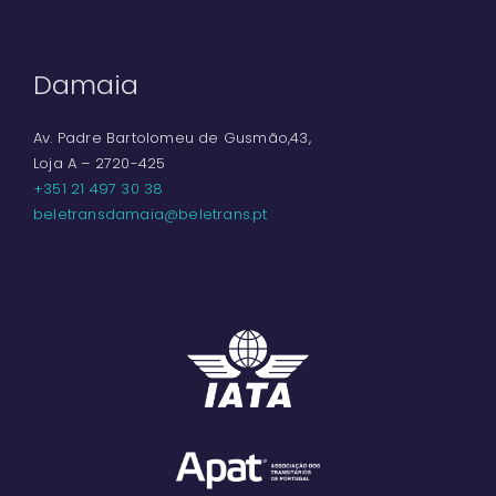
Damaia
Av. Padre Bartolomeu de Gusmão,43,
Loja A – 2720-425
+351 21 497 30 38
beletransdamaia@beletrans.pt