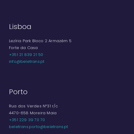
Lisboa
Lezíria Park Bloco 2 Armazém 5
Forte da Casa
+351 21 839 21 50
info@beletrans.pt
Porto
Rua dos Verdes Nº31 r/c
4470-658 Moreira Maia
+351 229 39 70 70
beletrans.porto@beletrans.pt