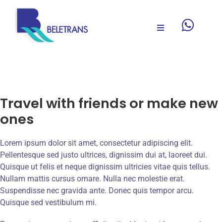
Skip
to
content
Toggle
Navigation
QUEM SOMOS
ITINERÁRIO
Travel with friends or make new
ones
TRANSITÁRIOS
Lorem ipsum dolor sit amet, consectetur adipiscing elit.
SERVIÇOS
Pellentesque sed justo ultrices, dignissim dui at, laoreet dui.
Quisque ut felis et neque dignissim ultricies vitae quis tellus.
Nullam mattis cursus ornare. Nulla nec molestie erat.
RECURSOS
Suspendisse nec gravida ante. Donec quis tempor arcu.
Quisque sed vestibulum mi.
CONTACTOS