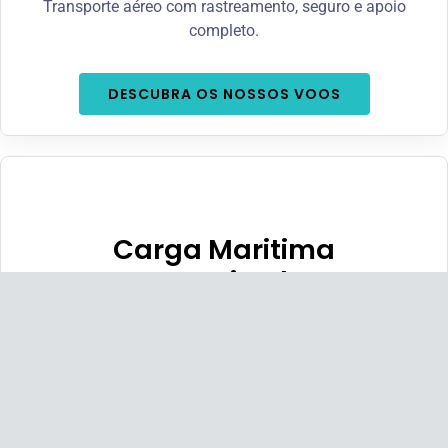
Transporte aéreo com rastreamento, seguro e apoio
completo.
DESCUBRA OS NOSSOS VOOS
Carga Maritima
Organizada
Soluções marítimas flexíveis, eficazes e adaptadas
a si.
VEJA COMO EMBARCAR