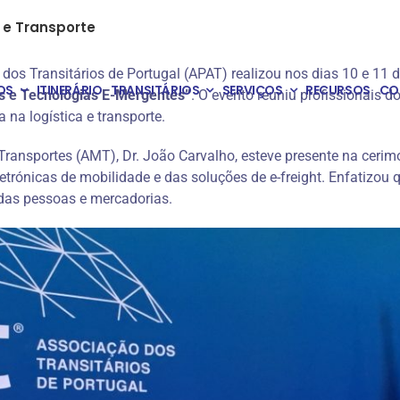
 e Transporte
os Transitários de Portugal (APAT) realizou nos dias 10 e 11 
OS
ITINERÁRIO
TRANSITÁRIOS
SERVIÇOS
RECURSOS
CO
s e Tecnologias E-Mergentes”
. O evento reuniu profissionais d
 na logística e transporte.​
Transportes (AMT), Dr. João Carvalho, esteve presente na cerim
letrónicas de mobilidade e das soluções de e-freight. Enfatizou
 das pessoas e mercadorias.​