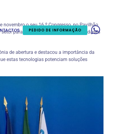
de novembro o seu 16.º Congresso, no Pavilhão
NTACTOS
PEDIDO DE INFORMAÇÃO
o setor para discutir os desafios e oportunidades
ónia de abertura e destacou a importância da
 que estas tecnologias potenciam soluções