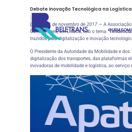
Skip
Debate Inovação Tecnológica na Logística
to
content
Lisboa, 11 de novembro de 2017
— A Associação d
QUEM SOM
Carlos Lopes, em Lisboa, sob o tema
“Tendência
trazidos pela digitalização e inovação tecnológica
O Presidente da Autoridade da Mobilidade e dos 
digitalização dos transportes, das plataformas e
inovadoras de mobilidade e logística, ao serviço